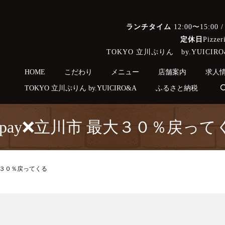
ランチタイム
12:00〜15:00 
定休日
Pizz
TOKYO 立川ぷりん by.YUI
Selec
HOME
こだわり
メニュー
店舗案内
求人
TOKYO 立川ぷりん by.YUICIRO&A
ふるさと納税
aypay❌立川市 最大３０％戻って
最大３０％戻ってくる