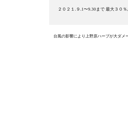
２０２１.９.1〜9.30まで 最大３
台風の影響により上野原ハーブが大ダメ