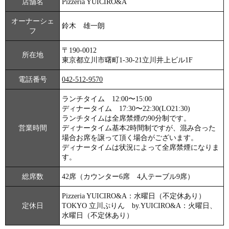
店舗名
Pizzeria YUICIRO&A
オーナーシェ
鈴木 雄一朗
フ
〒190-0012
所在地
東京都立川市曙町1-30-21立川井上ビル1F
電話番号
042-512-9570
ランチタイム 12:00〜15:00
ディナータイム 17:30〜22:30(LO21:30)
ランチタイムは全席禁煙の90分制です。
営業時間
ディナータイム基本2時間制ですが、混み合った
場合お席を譲って頂く場合がございます。
ディナータイムは状況によって全席禁煙になりま
す。
総席数
42席（カウンター6席 4人テーブル9席）
Pizzeria YUICIRO&A：水曜日（不定休あり）
定休日
TOKYO 立川ぷりん by.YUICIRO&A：火曜日、
水曜日（不定休あり）