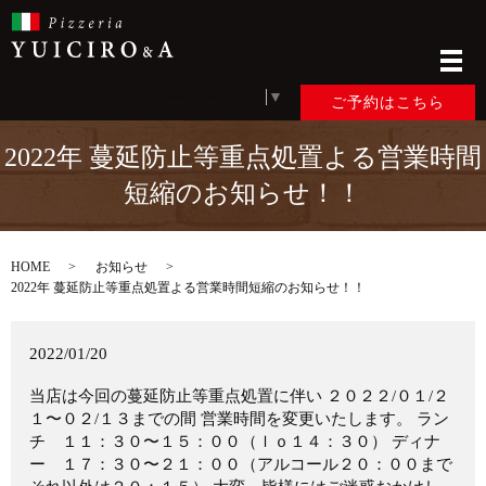
メ
Select Language
▼
ご予約はこちら
2022年 蔓延防止等重点処置よる営業時間
短縮のお知らせ！！
HOME
お知らせ
2022年 蔓延防止等重点処置よる営業時間短縮のお知らせ！！
2022/01/20
当店は今回の蔓延防止等重点処置に伴い ２０２２/０１/２
１〜０２/１３までの間 営業時間を変更いたします。 ラン
チ １１：３０〜１５：００（ｌｏ１４：３０） ディナ
ー １７：３０〜２１：００（アルコール２０：００まで