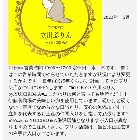
2023年 5月
21日㈰ 営業時間 10:00〜17:00 定休日 水、木です。 暫く
はこの営業時間でやらせていただきますが状況により変更
するかもです。 長年(多分5年くらい)、計画してきたプリ
ン店がついにOPENします！ □■TOKYO 立川ぷりん
by.YUICIRO&A■□ こだわりは何と言っても地産地消！！
伊藤養鶏場の美味しい卵を使用しています。硬いけど硬く
ない！濃厚でなめらかな口当たり。安心の無添加です！
立川を代表するお土産の仲間入りを目指して頑張ります?
※Pizzeria YUICIRO＆A併設店舗となりますが入口が異な
りますのでご注意下さい。プリン店舗は、当ビル正面玄関
の左手に入口がございます。