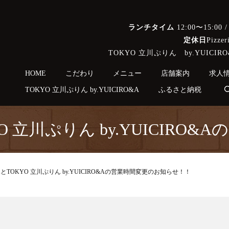
ランチタイム
12:00〜15:00 
定休日
Pizz
TOKYO 立川ぷりん by.YUI
Selec
HOME
こだわり
メニュー
店舗案内
求人
TOKYO 立川ぷりん by.YUICIRO&A
ふるさと納税
とTOKYO 立川ぷりん by.YUIC
CIRO&AとTOKYO 立川ぷりん by.YUICIRO&Aの営業時間変更のお知らせ！！